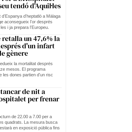
seu tendó d'Aquil·les
t d'Espanya d'heptatló a Màlaga
tge aconsegueix l'or després
les i ja prepara l'Europeu.
e retalla un 47,6% la
esprés d'un infart
 de gènere
 redueix la mortalitat després
otze mesos. El programa
e les dones partien d'un risc
tancar de nit a
ospitalet per frenar
cturn de 22.00 a 7.00 per a
es quadrats. La mesura busca
i estarà en exposició pública fins