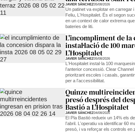
JAVIER SÁNCHEZ
05/08/2026
Un patinet va explotar en carregar 
Feliu, L'Hospitalet. És el segon suc
en un context de calor extrema que e
bateries de liti.
L'incompliment de la 
instal·lació de 100 ma
L'Hospitalet
JAVIER SÁNCHEZ
05/08/2026
L'Hospitalet instal·la 100 marquesi
l'anterior concessió. Clear Channel
prioritzant escoles i casals, garanti
per a l'accessibilitat.
Quinze multireinciden
presó després del des
Bastió a L'Hospitalet
JAVIER SÁNCHEZ
04/08/2026
El Pla Bastió redueix un 14% els de
l'abril. L'operatiu va identificar 60 m
presó, i va reforçar els controls en