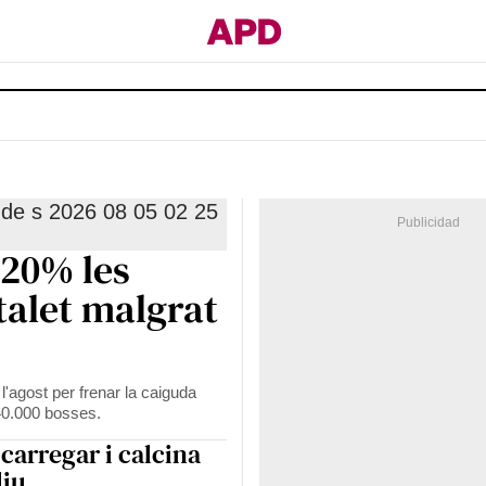
20% les
talet malgrat
l'agost per frenar la caiguda
 40.000 bosses.
carregar i calcina
liu