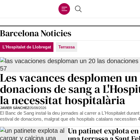
Ir
Cercar
al
contenido
Barcelona Noticies
L’Hospitalet de Llobregat
Terrassa
Les vacances desplomen un 
donacions de sang a L'Hospi
la necessitat hospitalària
JAVIER SÁNCHEZ
05/08/2026
El Banc de Sang instal·la deu jornades al carrer a L'Hospitalet durant 
estival de donacions, malgrat que els hospitals catalans necessiten
Un patinet explota en 
una terrassa a Sant Fe