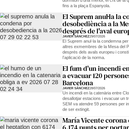
dormitori d'una menor, el crit de la
fins a la plaça Espanyola.
El Suprem anul·la la 
desobediència a la Me
després de l'aval euro
JAVIER SÁNCHEZ
29/07/2026
El Suprem anul·la la condemna per
altres exmembres de la Mesa del Pa
després dels avals europeu i constit
l'aplicació de la norma.
El fum d'un incendi en
a evacuar 120 persone
Barcelona
JAVIER SÁNCHEZ
28/07/2026
Un incendi en la catenària entre Clot
desallotjar estacions i evacuar un tre
SEM va atendre 59 persones per inh
de ser extingit.
María Vicente corona 
6.174 punts per portar 