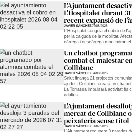
L'Ajuntament desactiv
L'Hospitalet durant 31
recent expansió de l'
JAVIER SÁNCHEZ
04/08/2026
L'Hospitalet congela el cobro de l'a
per la caiguda de la mobilitat. Afect
càrrega i descàrrega mantindran el 
Un chatbot programa
combat el malestar em
Collblanc
JAVIER SÁNCHEZ
04/08/2026
Salut finança 21 projectes comunita
ajudes: Collblanc crearà un chatbot
La Torrassa impulsarà activitat físic
adultes.
L'Ajuntament desallot
mercat de Collblanc 
peixateria sense títol
JAVIER SÁNCHEZ
31/07/2026
L'Ajuntament recupera 3 parades de