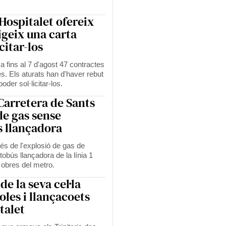
'Hospitalet ofereix
igeix una carta
citar-los
a fins al 7 d'agost 47 contractes
es. Els aturats han d'haver rebut
oder sol·licitar-los.
 Carretera de Sants
de gas sense
s llançadora
és de l'explosió de gas de
tobús llançadora de la línia 1
s obres del metro.
de la seva cel·la
oles i llançacoets
italet