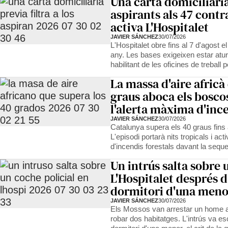
Una carta domiciliària 
aspirants als 47 contr
activa L'Hospitalet
JAVIER SÁNCHEZ
30/07/2026
L'Hospitalet obre fins al 7 d'agost e
any. Les bases exigeixen estar atur
habilitant de les oficines de treball 
La massa d'aire africà
graus aboca els bosco
l'alerta màxima d'inc
JAVIER SÁNCHEZ
30/07/2026
Catalunya supera els 40 graus fins a
L'episodi portarà nits tropicals i activ
d'incendis forestals davant la sequ
Un intrús salta sobre 
L'Hospitalet després d
dormitori d'una meno
JAVIER SÁNCHEZ
30/07/2026
Els Mossos van arrestar un home a 
robar dos habitatges. L'intrús va es