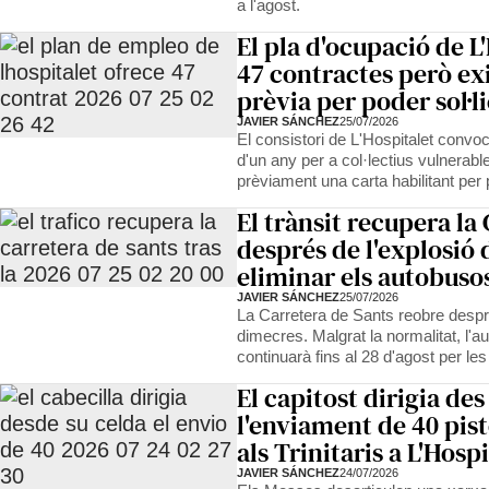
a l'agost.
El pla d'ocupació de L
47 contractes però ex
prèvia per poder sol·li
JAVIER SÁNCHEZ
25/07/2026
El consistori de L'Hospitalet convoc
d'un any per a col·lectius vulnerabl
prèviament una carta habilitant per p
El trànsit recupera la
després de l'explosió 
eliminar els autobuso
JAVIER SÁNCHEZ
25/07/2026
La Carretera de Sants reobre despr
dimecres. Malgrat la normalitat, l'au
continuarà fins al 28 d'agost per le
El capitost dirigia des 
l'enviament de 40 pist
als Trinitaris a L'Hosp
JAVIER SÁNCHEZ
24/07/2026