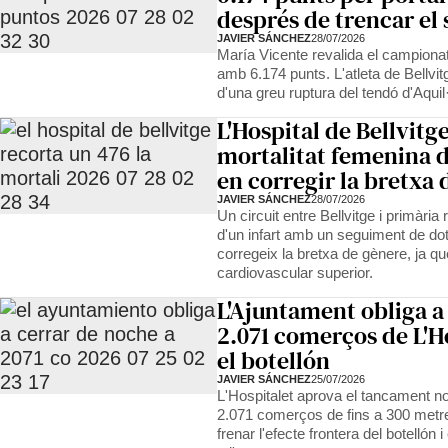
després de trencar el 
JAVIER SÁNCHEZ
28/07/2026
María Vicente revalida el campiona
amb 6.174 punts. L'atleta de Bellvi
d'una greu ruptura del tendó d'Aquil·
L'Hospital de Bellvitg
mortalitat femenina d
en corregir la bretxa
JAVIER SÁNCHEZ
28/07/2026
Un circuit entre Bellvitge i primària
d'un infart amb un seguiment de d
corregeix la bretxa de gènere, ja qu
cardiovascular superior.
L'Ajuntament obliga a 
2.071 comerços de L'H
el botellón
JAVIER SÁNCHEZ
25/07/2026
L'Hospitalet aprova el tancament no
2.071 comerços de fins a 300 metr
frenar l'efecte frontera del botellón 