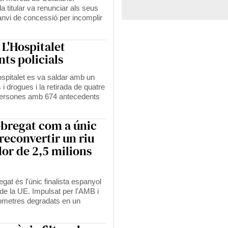
la titular va renunciar als seus
canvi de concessió per incomplir
 L'Hospitalet
ts policials
ospitalet es va saldar amb un
i drogues i la retirada de quatre
5 persones amb 674 antecedents
lobregat com a únic
 reconvertir un riu
or de 2,5 milions
gat és l'únic finalista espanyol
 la UE. Impulsat per l'AMB i
lòmetres degradats en un