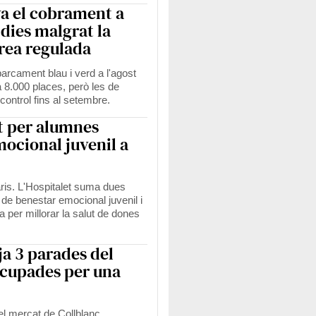
a el cobrament a
 dies malgrat la
àrea regulada
parcament blau i verd a l'agost
a 8.000 places, però les de
control fins al setembre.
t per alumnes
ocional juvenil a
ris. L'Hospitalet suma dues
 de benestar emocional juvenil i
a per millorar la salut de dones
ja 3 parades del
ocupades per una
l mercat de Collblanc.