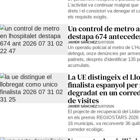
L'activitat va continuar malgrat que 
drets i el consistori va denegar el 
els requisits exigits.
Un control de metro a
destapa 674 anteceden
JAVIER SÁNCHEZ
31/07/2026
Un operatiu policial al metro de L'H
detingut, onze denúncies per armes 
patinets, després d'identificar 13
acumulats.
La UE distingeix el L
finalista espanyol per
degradat en un corred
de visites
JAVIER SÁNCHEZ
31/07/2026
El projecte de recuperació del Llobre
en els premis REGIOSTARS 2026 de
16 municipis, va reconvertir 36 qui
corredor ecològic.