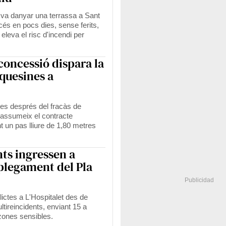
i va danyar una terrassa a Sant
cés en pocs dies, sense ferits,
leva el risc d'incendi per
concessió dispara la
rquesines a
nes després del fracàs de
 assumeix el contracte
nt un pas lliure de 1,80 metres
ts ingressen a
plegament del Pla
lictes a L'Hospitalet des de
ultireincidents, enviant 15 a
 zones sensibles.