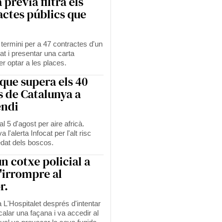
prèvia filtra els
actes públics que
l termini per a 47 contractes d'un
at i presentar una carta
per optar a les places.
 que supera els 40
s de Catalunya a
endi
l 5 d'agost per aire africà.
a l'alerta Infocat per l'alt risc
edat dels boscos.
un cotxe policial a
'irrompre al
r.
L'Hospitalet després d'intentar
calar una façana i va accedir al