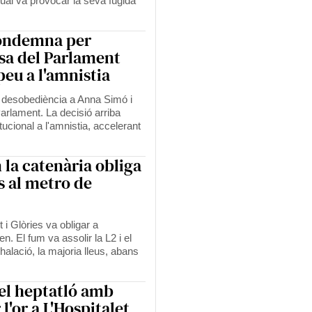
 qual va provocar la seva fugida
condemna per
sa del Parlament
peu a l'amnistia
 desobediència a Anna Simó i
rlament. La decisió arriba
ucional a l'amnistia, accelerant
 la catenària obliga
s al metro de
 i Glòries va obligar a
n. El fum va assolir la L2 i el
alació, la majoria lleus, abans
el heptatló amb
l'or a L'Hospitalet